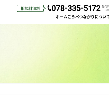
受付時間
※
ホーム
こうべつながりについ
ご挨拶
身元保証
理念・ビジョン
生活支援
私たちの物語
弁護士支
スタッフ紹介
死後事務
紹介動画