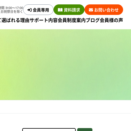
：9:00〜17:00
会員専用
資料請求
お問い合わせ
土日祝祭日を除く
て
選ばれる理由
サポート内容
会員制度案内
ブログ
会員様の声
サービス
会員制度とは
サービス
意思表示指示書の作成
援サービス
終活チャート診断
サービス
契約の流れ
費用について