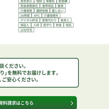
意思表示
相続
尊厳死
断捨離
死後事務委任
連帯保証
散骨
介護保険
講師依頼
墓じまい
24時間
APC
介護保険外
デジタル終活
家族代わり
後見人
保証人
入院
見守り
老後
信託
公社住宅
談ください。
り」を無料でお届けします。
、ご安心ください。
資料請求はこちら