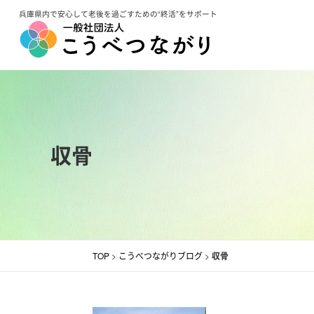
コ
兵庫県内で安心して老後を過ごすための“終活”をサポート
ン
テ
ン
ツ
へ
ス
収骨
キ
ッ
プ
TOP
>
こうべつながりブログ
>
収骨