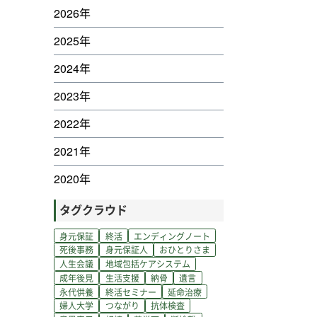
2026年
2025年
2024年
2023年
2022年
2021年
2020年
タグクラウド
身元保証
終活
エンディングノート
死後事務
身元保証人
おひとりさま
人生会議
地域包括ケアシステム
成年後見
生活支援
納骨
遺言
永代供養
終活セミナー
延命治療
婦人大学
つながり
抗体検査