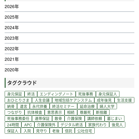
2026年
2025年
2024年
2023年
2022年
2021年
2020年
タグクラウド
身元保証
終活
エンディングノート
死後事務
身元保証人
おひとりさま
人生会議
地域包括ケアシステム
成年後見
生活支援
納骨
遺言
永代供養
終活セミナー
延命治療
婦人大学
つながり
抗体検査
意思表示
相続
尊厳死
断捨離
死後事務委任
連帯保証
散骨
介護保険
講師依頼
墓じまい
24時間
APC
介護保険外
デジタル終活
家族代わり
後見人
保証人
入院
見守り
老後
信託
公社住宅