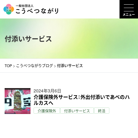
コ
ン
メニュー
テ
ン
付添いサービス
ツ
へ
ス
キ
TOP
>
こうべつながりブログ
>
付添いサービス
ッ
プ
2024年3月6日
介護保険外サービス：外出付添いであべのハ
ルカスへ
介護保険外
付添いサービス
終活