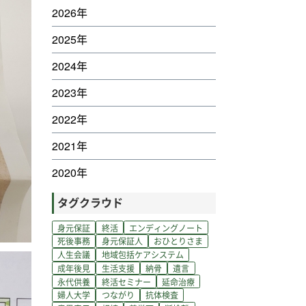
2026年
2025年
2024年
2023年
2022年
2021年
2020年
タグクラウド
身元保証
終活
エンディングノート
死後事務
身元保証人
おひとりさま
人生会議
地域包括ケアシステム
成年後見
生活支援
納骨
遺言
永代供養
終活セミナー
延命治療
婦人大学
つながり
抗体検査