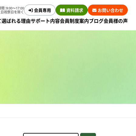
：9:00〜17:00
会員専用
資料請求
お問い合わせ
土日祝祭日を除く
て
選ばれる理由
サポート内容
会員制度案内
ブログ
会員様の声
サービス
会員制度とは
サービス
意思表示指示書の作成
援サービス
終活チャート診断
サービス
契約の流れ
費用について