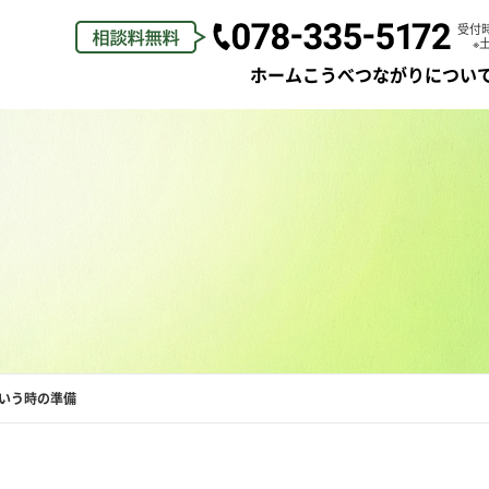
受付時間
※
ホーム
こうべつながりについ
ご挨拶
身元保証
理念・ビジョン
生活支援
私たちの物語
弁護士支
スタッフ紹介
死後事務
いう時の準備
紹介動画