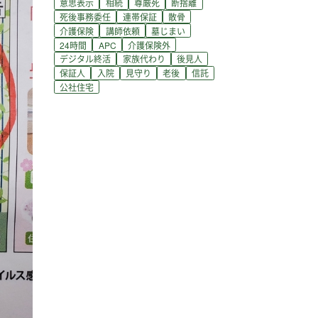
意思表示
相続
尊厳死
断捨離
死後事務委任
連帯保証
散骨
介護保険
講師依頼
墓じまい
24時間
APC
介護保険外
デジタル終活
家族代わり
後見人
保証人
入院
見守り
老後
信託
公社住宅