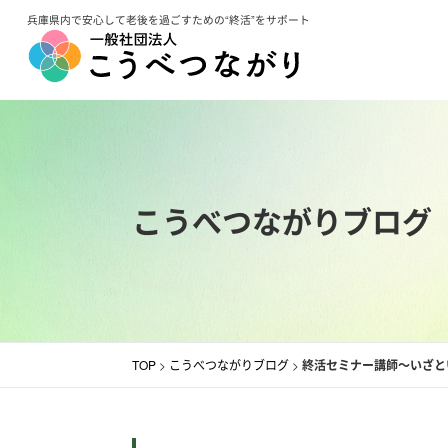
コ
兵庫県内で安心して老後を過ごすための“終活”をサポート
ン
テ
ン
ツ
へ
ス
こうべつながりブログ
キ
ッ
プ
TOP
>
こうべつながりブログ
>
終活セミナー講師～いざと