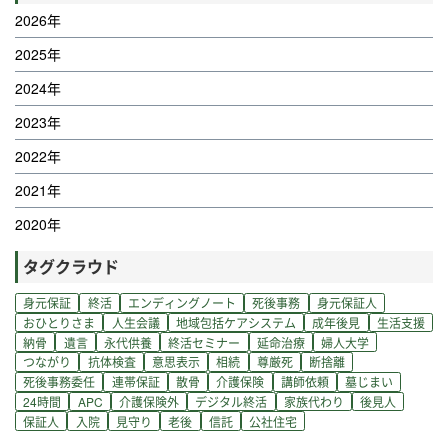
2026年
2025年
2024年
2023年
2022年
2021年
2020年
タグクラウド
身元保証
終活
エンディングノート
死後事務
身元保証人
おひとりさま
人生会議
地域包括ケアシステム
成年後見
生活支援
納骨
遺言
永代供養
終活セミナー
延命治療
婦人大学
つながり
抗体検査
意思表示
相続
尊厳死
断捨離
死後事務委任
連帯保証
散骨
介護保険
講師依頼
墓じまい
24時間
APC
介護保険外
デジタル終活
家族代わり
後見人
保証人
入院
見守り
老後
信託
公社住宅