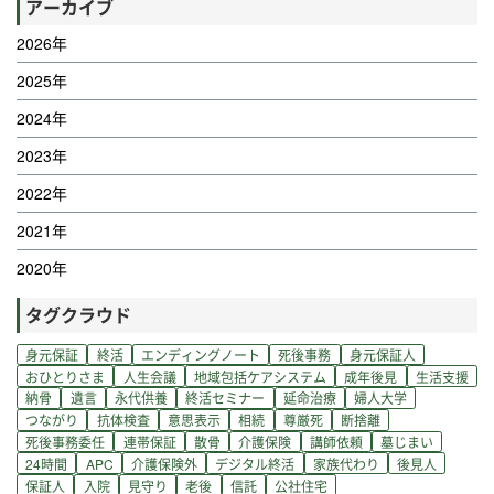
アーカイブ
2026年
2025年
2024年
2023年
2022年
2021年
2020年
タグクラウド
身元保証
終活
エンディングノート
死後事務
身元保証人
おひとりさま
人生会議
地域包括ケアシステム
成年後見
生活支援
納骨
遺言
永代供養
終活セミナー
延命治療
婦人大学
つながり
抗体検査
意思表示
相続
尊厳死
断捨離
死後事務委任
連帯保証
散骨
介護保険
講師依頼
墓じまい
24時間
APC
介護保険外
デジタル終活
家族代わり
後見人
保証人
入院
見守り
老後
信託
公社住宅