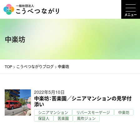
コ
ン
メニュー
テ
ン
中楽坊
ツ
へ
ス
キ
TOP
>
こうべつながりブログ
>
中楽坊
ッ
プ
2022年5月10日
中楽坊：苦楽園／シニアマンションの見学付
添い
シニアマンション
リバースモーゲージ
中楽坊
保証人
苦楽園
風吹ジュン